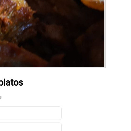
platos
s