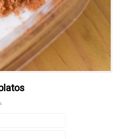
platos
s