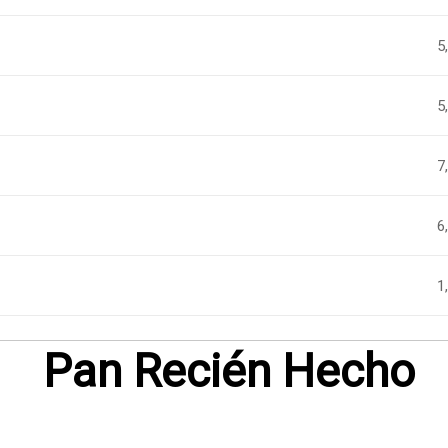
5
5
7
6
1
Pan Recién Hecho