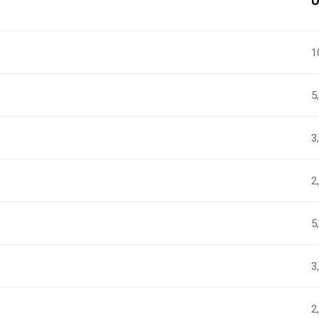
U
1
5
3
2
5
3
2