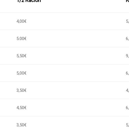
1/2 Ración
R
4,00€
5
5.00€
6
5,50€
9
5,00€
6
3,50€
4
4,50€
6
3,50€
5