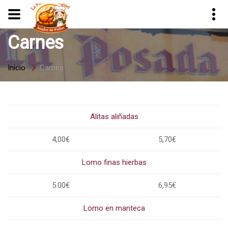
Carnes
Inicio
Carnes
Alitas aliñadas
4,00€
5,70€
Lomo finas hierbas
5.00€
6,95€
Lomo en manteca