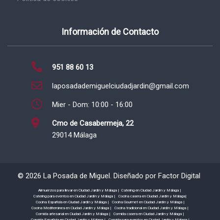
Información de Contacto
951 88 60 13
laposadademiguelciudadjardin@gmail.com
Mier - Dom: 10:00 - 16:00
Cmo de Casabermeja, 22
29014 Málaga
©
2026
La Posada de Miguel. Diseñado por
Factor Digital
Almuerzos para llevar en Ciudad Jardín y Málaga |
Catering en Ciudad Jardín y Málaga |
Catering para eventos en Ciudad Jardín y Málaga |
Cocina casera en Ciudad Jardín y Málaga|
Cocina Española en Ciudad Jardín y Málaga |
Cocina Gourmet en Ciudad Jardín y Málaga |
Cocina Mediterránea en Ciudad Jardín y Málaga |
Cocina tradicional en Ciudad Jardín y Málaga |
Comida artesanal en Ciudad Jardín y Málaga |
Comida casera en Ciudad Jardín y Málaga |
Comida Española en Ciudad Jardín y Málaga |
Comida para eventos en Ciudad Jardín y Málaga |