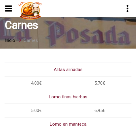
Carnes
Inicio
Carnes
Alitas aliñadas
4,00€
5,70€
Lomo finas hierbas
5.00€
6,95€
Lomo en manteca